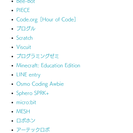
Bee-Bot
PIECE
Code.org［Hour of Code］
プログル
Scratch
Viscuit
プログラミングゼミ
Minecraft: Education Edition
LINE entry
Osmo Coding Awbie
Sphero SPRK+
micro:bit
MESH
ロボホン
アーテックロボ