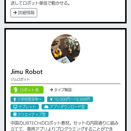
送してロボット単体で動かせる。
詳細情報
Jimu Robot
ジムロボット
ロボット系
タイプ解説
小学校低学年〜
10,000円〜19,999円
タブレット
アプリダウンロード型
クリエイティブ型
中国のUBTECHのロボット教材。セットの内容通りに組み
立てて、専用アプリよりプログラミングすることができ