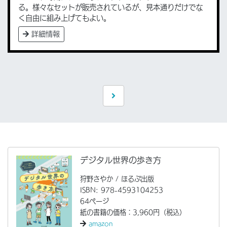
る。様々なセットが販売されているが、見本通りだけでな
く自由に組み上げてもよい。
詳細情報
ナ
ビ
ゲ
ー
デジタル世界の歩き方
シ
狩野さやか / ほるぷ出版
ョ
ISBN: 978-4593104253
64ページ
ン
紙の書籍の価格：3,960円（税込）
amazon