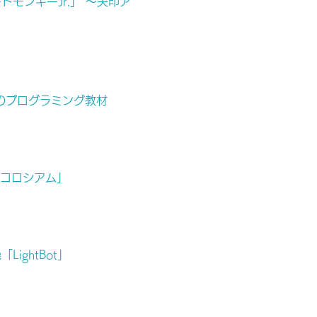
モンキーJr.」 ～矢印ア
」のプログラミング教材
グコロシアム」
ghtBot」