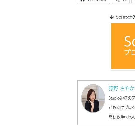
Scrat
狩野 さやか
Studio9
ども向けプロ
だわるJimd