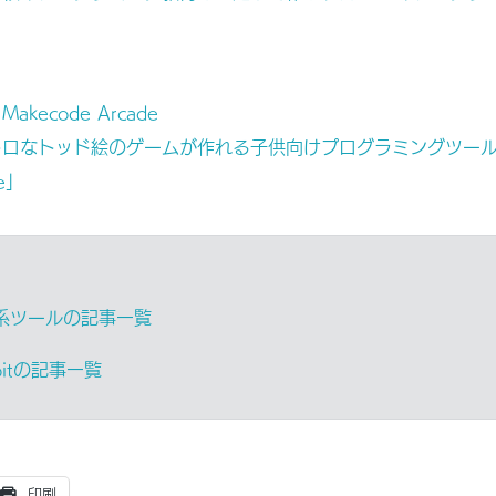
Makecode Arcade
ロなトッド絵のゲームが作れる子供向けプログラミングツール ～Mi
de」
系ツールの記事一覧
bitの記事一覧
印刷