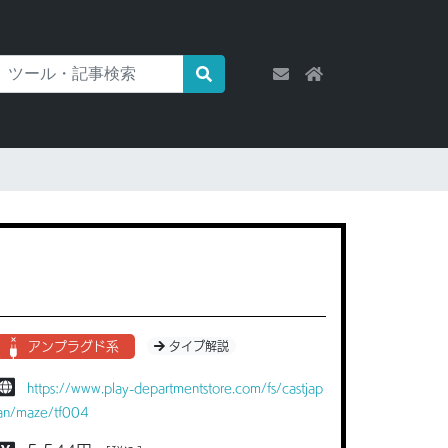
アンプラグド系
タイプ解説
https://www.play-departmentstore.com/fs/castjap
an/maze/tf004