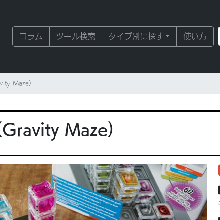
コラム
ツール検索
タイプ別に探す
使い方
ty Maze）
avity Maze）