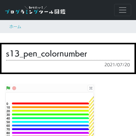
ホーム
s13_pen_colornumber
2021/07/20