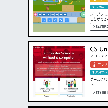
未就学〜
プログラミ
ことができる
詳細情
CS Un
シーエス アン
アンプ
未就学〜
ゲームやパ
ト。
詳細情