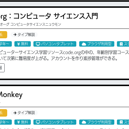
.org：コンピュータ サイエンス入門
 オーグ コンピュータサイエンスニュウモン
系
タイプ解説
学年〜
無料
パソコン/タブレット
ブラウザ利用型
ス
ピューターサイエンス学習リソースcode.orgの中の、年齢別学習コ
いて次第に難易度が上がる。アカウントを作り進捗管理ができる。
報
Monkey
ー
系
タイプ解説
学年〜
無料
パソコン/タブレット
ブラウザ利用型
ス