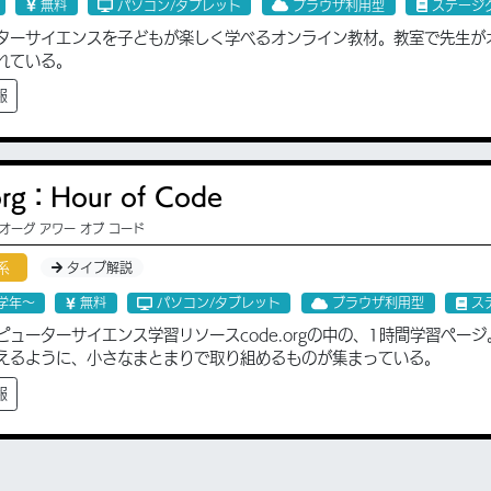
無料
パソコン/タブレット
ブラウザ利用型
ステージ
ターサイエンスを子どもが楽しく学べるオンライン教材。教室で先生が
れている。
報
org：Hour of Code
 オーグ アワー オブ コード
系
タイプ解説
学年〜
無料
パソコン/タブレット
ブラウザ利用型
ス
ピューターサイエンス学習リソースcode.orgの中の、1時間学習ペ
えるように、小さなまとまりで取り組めるものが集まっている。
報