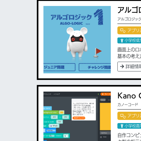
アルゴ
アルゴロジッ
アプリ
小学校低
画面上のロ
基本の考え
詳細情
Kano 
カノーコード
アプリ
小学校高
自作コンピ