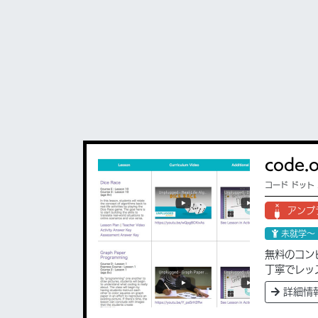
code
コード ドット
アンプ
未就学〜
無料のコン
丁寧でレッ
詳細情