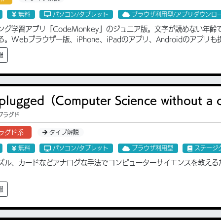
無料
パソコン/タブレット
ブラウザ利用型/アプリダウンロ
ング学習アプリ「CodeMonkey」のジュニア版。文字が読めない年
。Webブラウザー版、iPhone、iPadのアプリ、Androidのアプ
報
plugged（Computer Science without a
プラグド
ラグド系
タイプ解説
無料
パソコン/タブレット
ブラウザ利用型
ステージ
ズル、カードなどアナログな手法でコンピューターサイエンスを教える
報