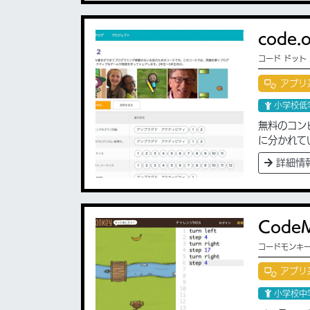
code
コード ドット
アプリ
小学校低
無料のコン
に分かれて
詳細情
Code
コードモンキ
アプリ
小学校中