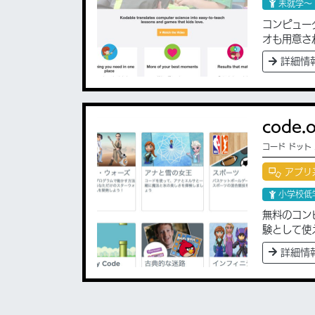
未就学〜
コンピュー
オも用意さ
詳細情
code.
コード ドット
アプリ
小学校低
無料のコン
験として使
詳細情