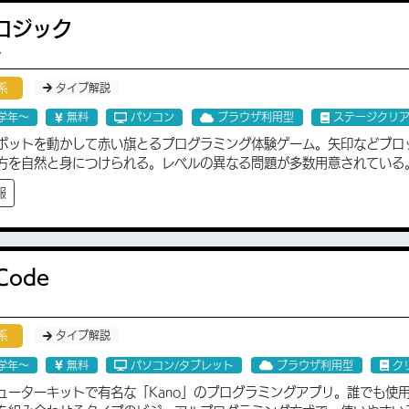
ロジック
ク
系
タイプ解説
学年〜
無料
パソコン
ブラウザ利用型
ステージクリ
ボットを動かして赤い旗とるプログラミング体験ゲーム。矢印などブロ
方を自然と身につけられる。レベルの異なる問題が多数用意されている
報
Code
系
タイプ解説
学年〜
無料
パソコン/タブレット
ブラウザ利用型
ク
ューターキットで有名な「Kano」のプログラミングアプリ。誰でも使