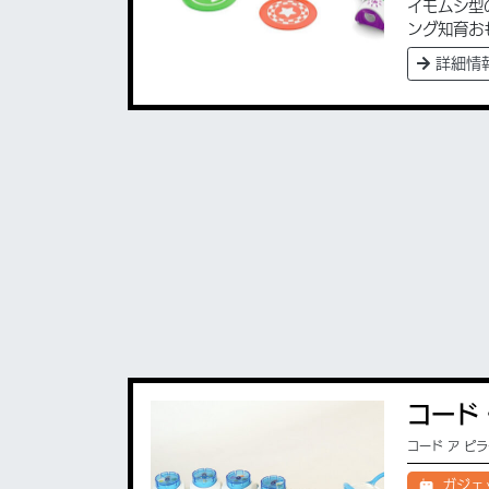
イモムシ型
ング知育お
詳細情
コード
コード ア ピ
ガジェ