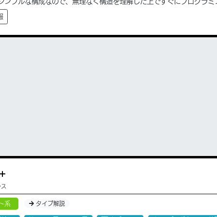
シンプルな構成なので、無理なく構造を理解した上ですぐにプログラミ
報
+
ラス
ト系
タイプ解説