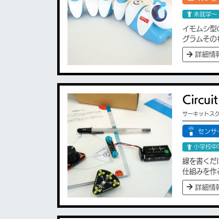
未就学〜
イモムシ型
グラムその
詳細情
Circuit
サーキットス
センサ
小学校中
線を書くだ
仕組みを作
詳細情