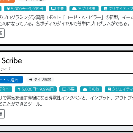
5,000円〜9,999円
不要
アプリ不要
クリエイティ
のプログラミング学習用ロボット「コード・A・ピラー」の新型。イモ
ものになっている。各ボディのダイヤルで簡単にプログラムができる。
報
 Scribe
クライブ
ー・回路系
タイプ解説
学年〜
5,000円〜9,999円
不要
その他
クリエイテ
けで電気を通す導線になる導電性インクペンと、インプット、アウトプ
ることができるツール。
報