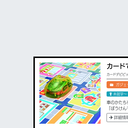
カード
カードデピピッ
ガジェ
未就学〜
車のかたち
「ぼうけん
詳細情