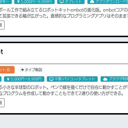
学年〜
5,000円〜9,999円
タブレット
アプリダウンロード
ボール工作で組み立てるロボットキットembotの進化版。embotコ
て拡張できる幅が広がった。直感的なプログラミングアプリはそのまま
報
t
ット系
タイプ解説
5,000円〜9,999円
不要/パソコン/タブレット
ブラウザ利用
る小さな半球型のロボット。ペンで線を描くだけで自在に動かすことが
なプログラムを作成して動かすこともできて2通りの使い方ができる。
報