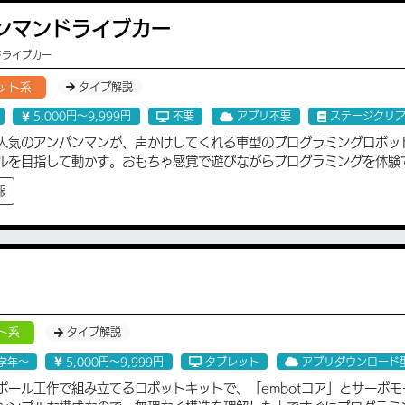
ンマンドライブカー
ドライブカー
ット系
タイプ解説
5,000円〜9,999円
不要
アプリ不要
ステージクリ
人気のアンパンマンが、声かけしてくれる車型のプログラミングロボッ
ルを目指して動かす。おもちゃ感覚で遊びながらプログラミングを体験
報
ト系
タイプ解説
学年〜
5,000円〜9,999円
タブレット
アプリダウンロード
ボール工作で組み立てるロボットキットで、「embotコア」とサーボモ