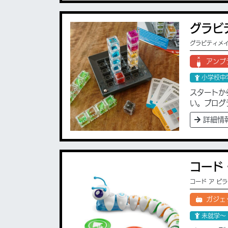
グラビテ
グラビティメ
アンプ
小学校中
スタートか
い。プログ
詳細情
コード
コード ア ピ
ガジェ
未就学〜