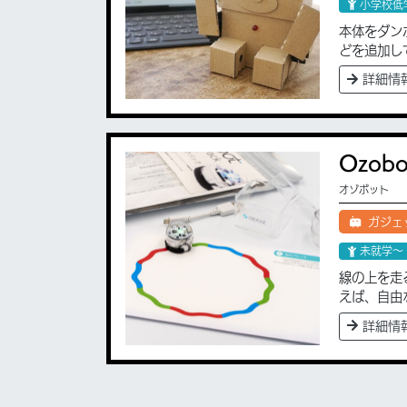
小学校低
本体をダン
どを追加し
詳細情
Ozobo
オゾボット
ガジェ
未就学〜
線の上を走
えば、自由
詳細情