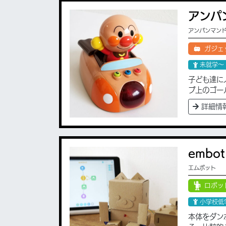
アンパ
アンパンマン
ガジェ
未就学〜
子ども達に
プ上のゴー
詳細情
embot
エムボット
ロボッ
小学校低
本体をダン