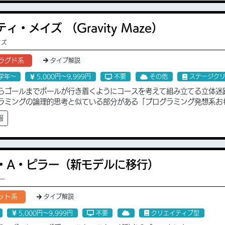
ィ・メイズ （Gravity Maze）
イズ
ラグド系
タイプ解説
学年〜
5,000円〜9,999円
不要
その他
ステージク
らゴールまでボールが行き着くようにコースを考えて組み立てる立体迷
ラミングの論理的思考と似ている部分がある「プログラミング発想系お
報
・A・ピラー（新モデルに移行）
ラー
ット系
タイプ解説
5,000円〜9,999円
不要
クリエイティブ型