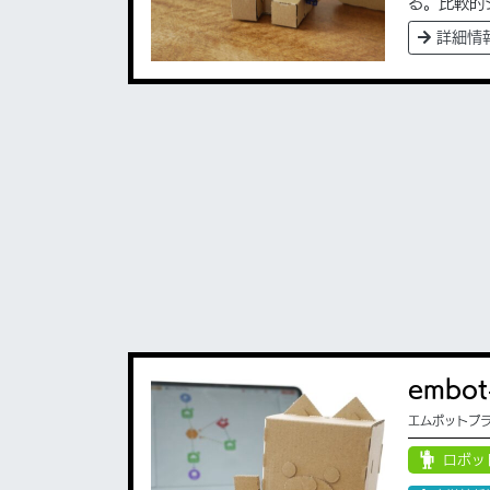
る。比較的
詳細情
embot
エムボットプ
ロボッ